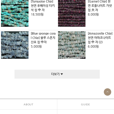
[Turquoise Chip]
[Garnet Chip] 천
천연 후베이성 터키
연 로돌나이트 가넷
석 칩 中 자
칩 大 자
18,500원
8,000원
[Blue sponge cora
[Amazonite Chip]
l Chip] 블루 스폰지
천연 아마조나이트
산호 칩 中자
칩 中 자 (2)
5,000원
6,000원
더보기 ▼
ABOUT
GUIDE