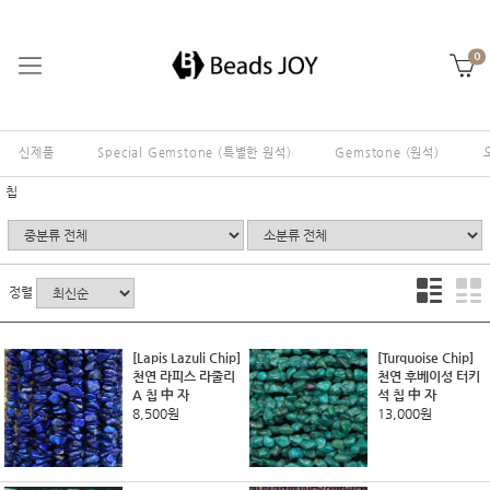
0
신제품
Special Gemstone (특별한 원석)
Gemstone (원석)
칩
정렬
[Lapis Lazuli Chip]
[Turquoise Chip]
천연 라피스 라줄리
천연 후베이성 터키
A 칩 中 자
석 칩 中 자
8,500원
13,000원