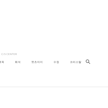
C/S CENTER
색옥
화석
캣츠아이
수정
크리스탈