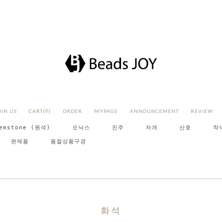
OIN US
CART(
0
)
ORDER
MYPAGE
ANNOUNCEMENT
REVIEW
emstone (원석)
오닉스
진주
자개
산호
착
완제품
품절상품구경
화석