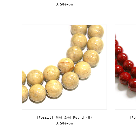
3,500won
[Fossil] 착색 화석 Round (8)
[F
3,500won