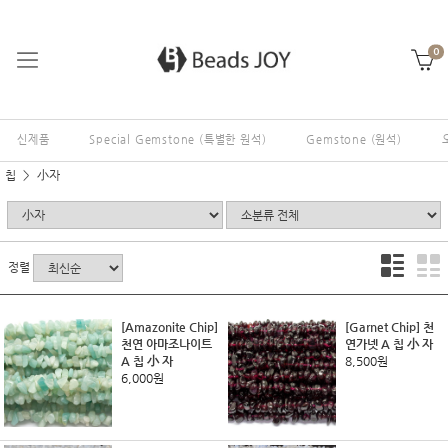
0
신제품
Special Gemstone (특별한 원석)
Gemstone (원석)
칩
小자
정렬
[Amazonite Chip]
[Garnet Chip] 천
천연 아마조나이트
연가넷 A 칩 小 자
A 칩 小 자
8,500원
6,000원