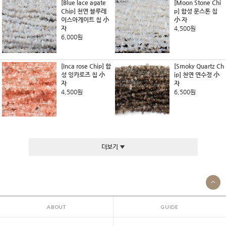
[Blue lace agate
[Moon Stone Chi
Chip] 천연 블루레
p] 합성 문스톤 칩
이스아게이트 칩 小
小 자
자
4,500원
6,000원
[Inca rose Chip] 합
[Smoky Quartz Ch
성 잉카로즈 칩 小
ip] 천연 연수정 小
자
자
4,500원
6,500원
더보기 ▼
ABOUT
GUIDE