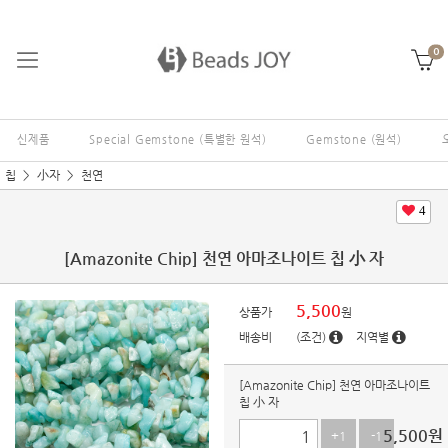
0
신제품
Special Gemstone (특별한 원석)
Gemstone (원석)
칩
小자
천연
4
[Amazonite Chip] 천연 아마조나이트 칩 小 자
5,500
상품가
원
배송비
(조건)
지역별
[Amazonite Chip] 천연 아마조나이트
칩 小 자
5,500
원
+1
-1