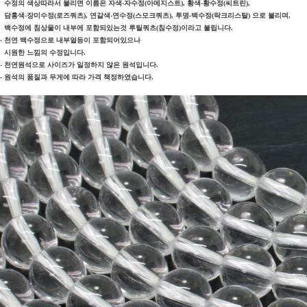
수정의 색상따라서 불리면 이름은 자색-자수정(아메지스트), 황색-황수정(씨트린),
담홍색-장미수정(로즈쿼츠), 연갈색-연수정(스모크쿼츠), 투명-백수정(락크리스탈) 으로 불리며,
백수정에 침상물이 내부에 포함되있는것 루틸쿼츠(침수정)이라고 불립니다.
- 천연 백수정으로 내부얼등이 포함되어있으나
시원한 느낌의 수정입니다.
- 천연원석으로 사이즈가 일정하지 않은 원석입니다.
- 원석의 품질과 무게에 따라 가격 책정하였습니다.