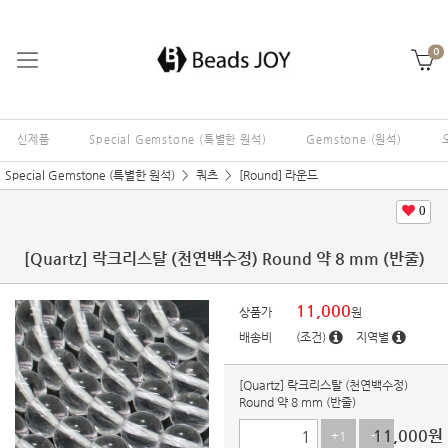
0
신제품
Special Gemstone (특별한 원석)
Gemstone (원석)
Special Gemstone (특별한 원석)
쿼츠
[Round] 라운드
0
[Quartz] 락크리스탈 (천연백수정) Round 약 8 mm (반줄)
11,000
상품가
원
배송비
(조건)
지역별
[Quartz] 락크리스탈 (천연백수정)
Round 약 8 mm (반줄)
11,000
원
+1
-1