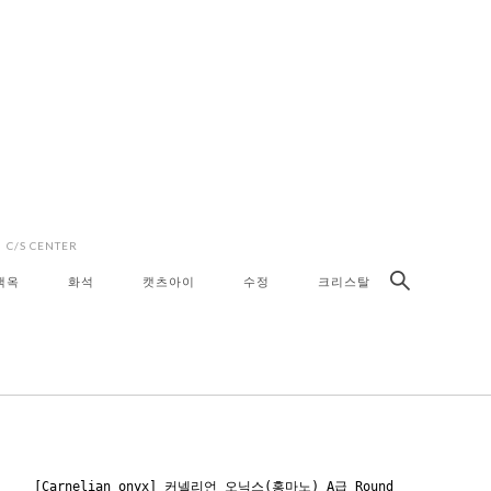
C/S CENTER
색옥
화석
캣츠아이
수정
크리스탈
[Carnelian onyx] 커넬리언 오닉스(홍마노) A급 Round