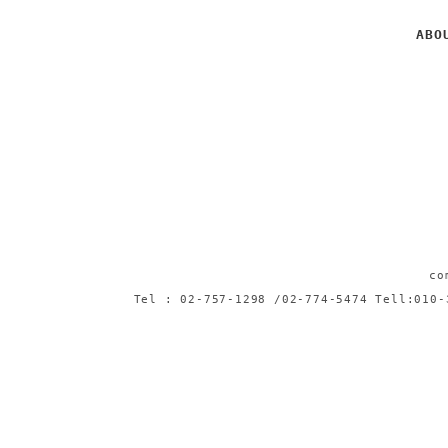
ABO
c
Tel : 02-757-1298 /02-774-5474 Tell:0