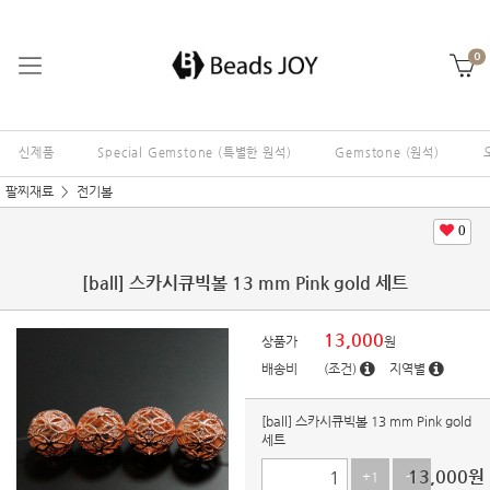
0
신제품
Special Gemstone (특별한 원석)
Gemstone (원석)
팔찌재료
전기볼
0
[ball] 스카시큐빅볼 13 mm Pink gold 세트
13,000
상품가
원
배송비
(조건)
지역별
[ball] 스카시큐빅볼 13 mm Pink gold
세트
13,000
원
+1
-1